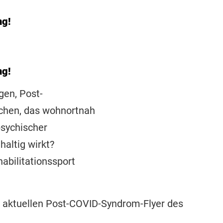
ng!
ng!
gen, Post-
chen, das wohnortnah
psychischer
altig wirkt?
habilitationssport
m aktuellen Post-COVID-Syndrom-Flyer des